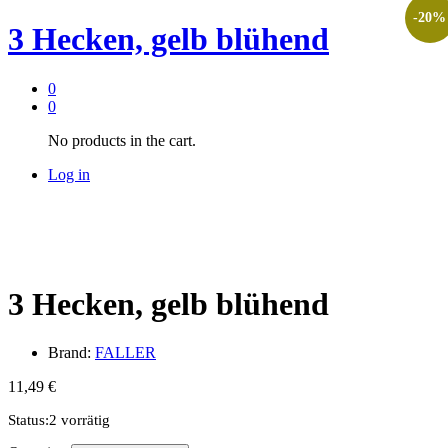
-
20
%
3 Hecken, gelb blühend
0
0
No products in the cart.
Log in
3 Hecken, gelb blühend
Brand:
FALLER
11,49
€
Status:
2 vorrätig