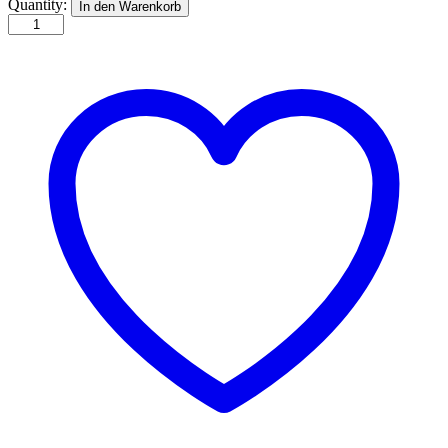
3
Quantity:
In den Warenkorb
Hecken,
gelb
blühend
quantity