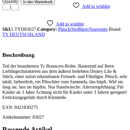
ANGEL
Quantity:
In den Warenkorb
-
Add to wishlist
Disney
-
BOUNCER
Add to wishlist
quantity
SKU:
TYD83027
Category:
Plüsch/Stofftiere/Souvenirs
Brand:
TY DEUTSCHLAND
Beschreibung
Teil der brandneuen Ty Bouncers-Reihe. Basierend auf Ihren
Lieblingscharakteren aus dem äußerst beliebten Disney Lilo &
Stitch, einer sofort erkennbaren Fernseh- und Filmfigur. Plüsch, sehr
taktil, farbenfroh, ein Plüschtier zum Sammeln, das hüpft. Wirf sie,
fang sie, lass sie hüpfen. Nur Handwäsche. Altersempfehlung: Für
Kinder ab 3 Jahre Achtung nicht für Kinder unter 3 Jahren geeignet!
Erstickungsgefahr durch Kleinteile.
EAN: 8421830275
Artikelnummer: 83027
Passende Artikel