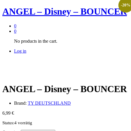
-
-
20
20
%
%
ANGEL – Disney – BOUNCER
0
0
No products in the cart.
Log in
ANGEL – Disney – BOUNCER
Brand:
TY DEUTSCHLAND
6,99
€
Status:
4 vorrätig