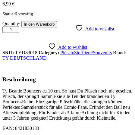
6,99
€
Status:
6 vorrätig
MARSHALL
Quantity:
In den Warenkorb
PAW
Add to wishlist
PATROL
-
BOUNCER
Add to wishlist
quantity
SKU:
TYD83018
Category:
Plüsch/Stofftiere/Souvenirs
Brand:
TY DEUTSCHLAND
Beschreibung
Ty Beanie Bouncers ca 10 cm. So hast Du Plüsch noch nie gesehen.
Plüsch, der springt! Sammle sie alle Teil der brandneuen Ty
Bouncers-Reihe. Einzigartige Plüschbälle, die springen können.
Perfektes Sammlerstück für alle Comic-Fans. Erfindet den Ball neu
Altersempfehlung: Für Kinder ab 3 Jahre Achtung nicht für Kinder
unter 3 Jahren geeignet! Erstickungsgefahr durch Kleinteile.
EAN: 8421830183