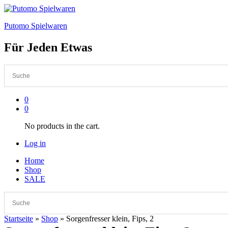
Putomo Spielwaren
Für Jeden Etwas
0
0
No products in the cart.
Log in
Home
Shop
SALE
Startseite
»
Shop
»
Sorgenfresser klein, Fips, 2