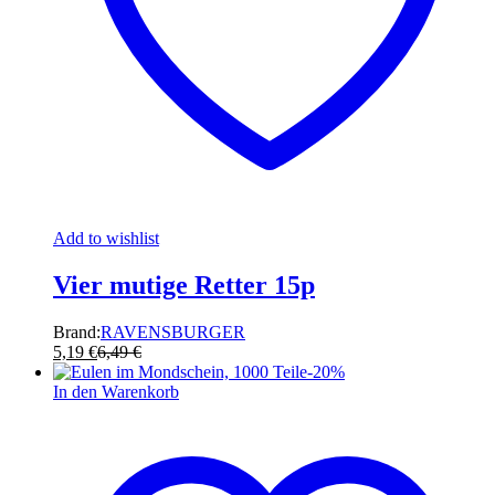
Add to wishlist
Vier mutige Retter 15p
Brand:
RAVENSBURGER
5,19
€
6,49
€
-
20
%
In den Warenkorb