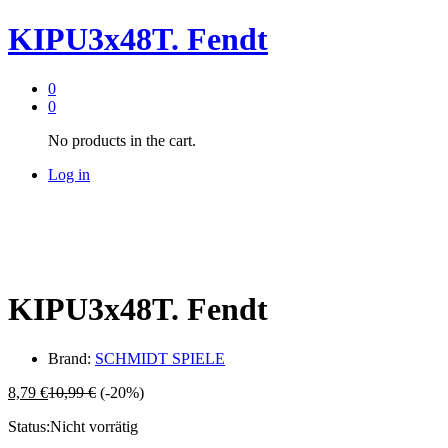
KIPU3x48T. Fendt
0
0
No products in the cart.
Log in
KIPU3x48T. Fendt
Brand:
SCHMIDT SPIELE
8,79
€
10,99
€
(-20%)
Status:
Nicht vorrätig