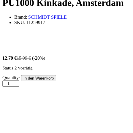
PU1000 Kinkade, Amsterdam
Brand:
SCHMIDT SPIELE
SKU:
11259917
12,79
€
15,99
€
(-20%)
Status:
2 vorrätig
PU1000
Quantity:
In den Warenkorb
Kinkade,
Amsterdam
quantity