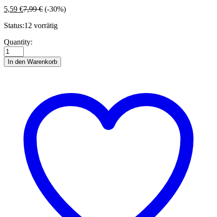
5,59
€
7,99
€
(-30%)
Status:
12 vorrätig
Schlüsselanhänger
Quantity:
FOOTBALL
quantity
In den Warenkorb