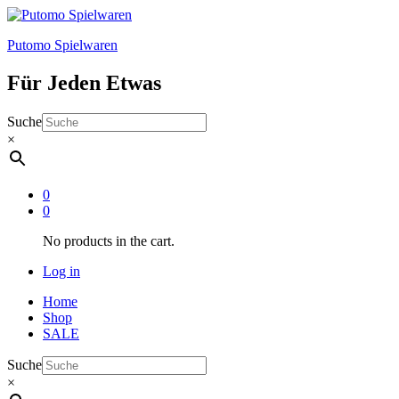
Putomo Spielwaren
Für Jeden Etwas
Suche
×
0
0
No products in the cart.
Log in
Home
Shop
SALE
Suche
×