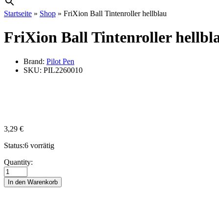
Startseite
»
Shop
»
FriXion Ball Tintenroller hellblau
FriXion Ball Tintenroller hellbl
Brand:
Pilot Pen
SKU:
PIL2260010
3,29
€
Status:
6 vorrätig
FriXion
Quantity:
Ball
Tintenroller
In den Warenkorb
hellblau
quantity