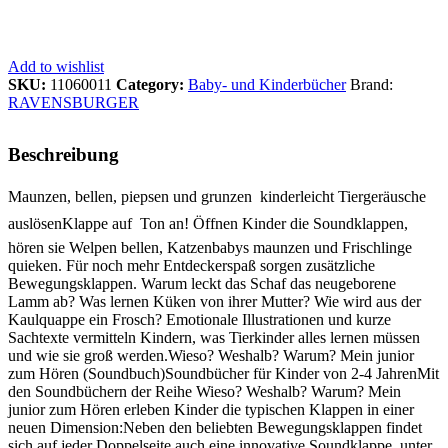
Add to wishlist
SKU:
11060011
Category:
Baby- und Kinderbücher
Brand:
RAVENSBURGER
Beschreibung
Maunzen, bellen, piepsen und grunzen  kinderleicht Tiergeräusche
auslösenKlappe auf  Ton an! Öffnen Kinder die Soundklappen,
hören sie Welpen bellen, Katzenbabys maunzen und Frischlinge
quieken. Für noch mehr Entdeckerspaß sorgen zusätzliche
Bewegungsklappen. Warum leckt das Schaf das neugeborene
Lamm ab? Was lernen Küken von ihrer Mutter? Wie wird aus der
Kaulquappe ein Frosch? Emotionale Illustrationen und kurze
Sachtexte vermitteln Kindern, was Tierkinder alles lernen müssen
und wie sie groß werden.Wieso? Weshalb? Warum? Mein junior
zum Hören (Soundbuch)Soundbücher für Kinder von 2-4 JahrenMit
den Soundbüchern der Reihe Wieso? Weshalb? Warum? Mein
junior zum Hören erleben Kinder die typischen Klappen in einer
neuen Dimension:Neben den beliebten Bewegungsklappen findet
sich auf jeder Doppelseite auch eine innovative Soundklappe, unter