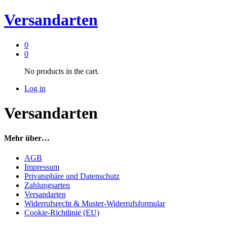
Versandarten
0
0
No products in the cart.
Log in
Versandarten
Mehr über…
AGB
Impressum
Privatsphäre und Datenschutz
Zahlungsarten
Versandarten
Widerrufsrecht & Muster-Widerrufsformular
Cookie-Richtlinie (EU)