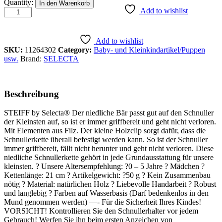
Schnullerkette
Quantity:
In den Warenkorb
rosa,
Add to wishlist
21
cm
quantity
Add to wishlist
SKU:
11264302
Category:
Baby- und Kleinkindartikel/Puppen
usw.
Brand:
SELECTA
Beschreibung
STEIFF by Selecta® Der niedliche Bär passt gut auf den Schnuller
der Kleinsten auf, so ist er immer griffbereit und geht nicht verloren.
Mit Elementen aus Filz. Der kleine Holzclip sorgt dafür, dass die
Schnullerkette überall befestigt werden kann. So ist der Schnuller
immer griffbereit, fällt nicht herunter und geht nicht verloren. Diese
niedliche Schnullerkette gehört in jede Grundausstattung für unsere
kleinsten. ? Unsere Altersempfehlung: ?0 – 5 Jahre ? Mädchen ?
Kettenlänge: 21 cm ? Artikelgewicht: ?50 g ? Kein Zusammenbau
nötig ? Material: natürlichen Holz ? Liebevolle Handarbeit ? Robust
und langlebig ? Farben auf Wasserbasis (Darf bedenkenlos in den
Mund genommen werden) —- Für die Sicherheit Ihres Kindes!
VORSICHT! Kontrollieren Sie den Schnullerhalter vor jedem
Gebrauch! Werfen Sie ihn beim ersten Anzeichen von