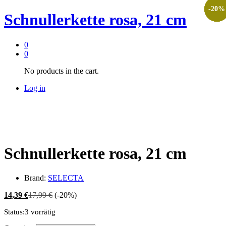
-
-
-
-
20
20
20
20
%
%
%
%
Schnullerkette rosa, 21 cm
0
0
No products in the cart.
Log in
Schnullerkette rosa, 21 cm
Brand:
SELECTA
14,39
€
17,99
€
(-20%)
Status:
3 vorrätig