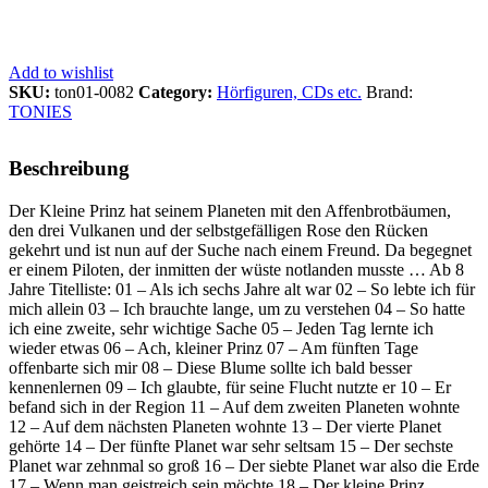
Add to wishlist
SKU:
ton01-0082
Category:
Hörfiguren, CDs etc.
Brand:
TONIES
Beschreibung
Der Kleine Prinz hat seinem Planeten mit den Affenbrotbäumen,
den drei Vulkanen und der selbstgefälligen Rose den Rücken
gekehrt und ist nun auf der Suche nach einem Freund. Da begegnet
er einem Piloten, der inmitten der wüste notlanden musste … Ab 8
Jahre Titelliste: 01 – Als ich sechs Jahre alt war 02 – So lebte ich für
mich allein 03 – Ich brauchte lange, um zu verstehen 04 – So hatte
ich eine zweite, sehr wichtige Sache 05 – Jeden Tag lernte ich
wieder etwas 06 – Ach, kleiner Prinz 07 – Am fünften Tage
offenbarte sich mir 08 – Diese Blume sollte ich bald besser
kennenlernen 09 – Ich glaubte, für seine Flucht nutzte er 10 – Er
befand sich in der Region 11 – Auf dem zweiten Planeten wohnte
12 – Auf dem nächsten Planeten wohnte 13 – Der vierte Planet
gehörte 14 – Der fünfte Planet war sehr seltsam 15 – Der sechste
Planet war zehnmal so groß 16 – Der siebte Planet war also die Erde
17 – Wenn man geistreich sein möchte 18 – Der kleine Prinz