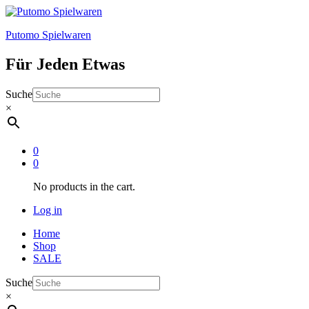
Putomo Spielwaren
Für Jeden Etwas
Suche
×
0
0
No products in the cart.
Log in
Home
Shop
SALE
Suche
×