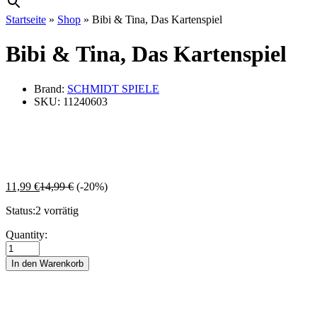
Startseite
»
Shop
»
Bibi & Tina, Das Kartenspiel
Bibi & Tina, Das Kartenspiel
Brand:
SCHMIDT SPIELE
SKU:
11240603
11,99
€
14,99
€
(-20%)
Status:
2 vorrätig
Bibi
Quantity:
&
Tina,
In den Warenkorb
Das
Kartenspiel
quantity