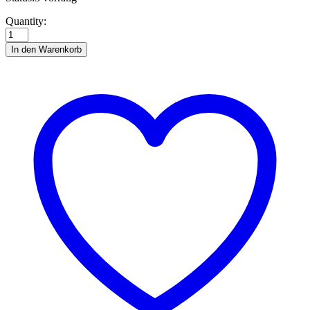
Skyjo
Quantity:
Kartenspiel
quantity
In den Warenkorb