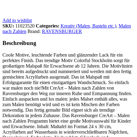
Add to wishlist
SKU:
11023520
Categories:
Kreativ (Malen, Basteln etc.)
,
Malen
nach Zahlen
Brand:
RAVENSBURGER
Beschreibung
Coole Motive, leuchtende Farben und glänzender Lack für ein
perfektes Finish. Das trendige Motiv Colorful Stockholm sorgt für
großartigen Malspaß für Erwachsene ab 12 Jahren. Die Motivlinien
sind bereits aufgedruckt und nummeriert und werden mit den fertig
gemischten Acrylfarben ausgemalt. Das ist Malspaß mit
Erfolgsgarantie für einen einzigartigen Wandschmuck. So einfach
war malen noch nie!Mit CreArt – Malen nach Zahlen von
Ravensburger den Weg zur inneren Ruhe und Entspannung finden.
Einfach auspacken und los malen: jedes Malset enthält alles, was
zum Malen benötigt wird und es ist kein Mischen der Farben
notwendig. Das fertig gemalte Bild eignet sich als trendige
Dekoration in jedem Zuhause. Das Ravensburger CreArt – Malen
nach Zahlen Programm bietet eine große Motivauswahl für Kinder
und Erwachsene. Inhalt: Maltafel im Format 24 x 30 cm,
Acrylfarben auf Wasserbasis in wiederverschließbaren Näpfchen,