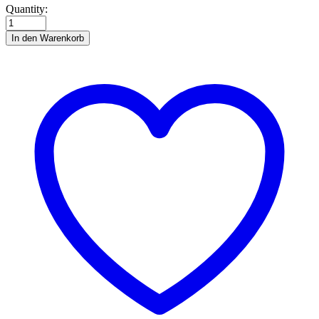
Colourful
Quantity:
Stockholm
quantity
In den Warenkorb