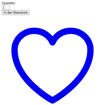
Messer
Quantity:
mit
Abbruchklinge
In den Warenkorb
auf
quantity