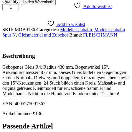
GLEIS
Quantity:
In den Warenkorb
GEB.
Add to wishlist
R4,
15°
quantity
Add to wishlist
SKU:
MOB9136
Categories:
Modelleisenbahn
,
Modeleisenbahn
Spur N
,
Gleismaterial und Zubehör
Brand:
FLEISCHMANN
Beschreibung
Gebogenes Gleis R4. Radius 430 mm, Bogenwinkel 15°,
Außendurchmesser: 877 mm. Dieses Gleis bildet den Gegenbogen
zu den Normal-, Dreiweg- und doppelten Kreuzungsweichen sowie
den 15°-Kreuzungen. 24 Stück bilden einen Kreis. Maßstabs- und
originalgetreues Kleinmodell für erwachsene Sammler und
Modellbauer. Nicht in die Hände von Kindern unter 15 Jahren!
EAN: 4005575091367
Artikelnummer: 9136
Passende Artikel