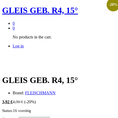
-
-
-
20
20
20
%
%
%
GLEIS GEB. R4, 15°
0
0
No products in the cart.
Log in
GLEIS GEB. R4, 15°
Brand:
FLEISCHMANN
3,92
€
4,90
€
(-20%)
Status:
16 vorrätig