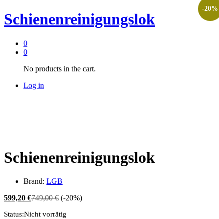
-
20
%
Schienenreinigungslok
0
0
No products in the cart.
Log in
Schienenreinigungslok
Brand:
LGB
599,20
€
749,00
€
(-20%)
Status:
Nicht vorrätig