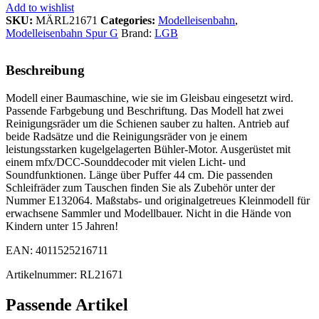
Add to wishlist
SKU:
MÄRL21671
Categories:
Modelleisenbahn
,
Modelleisenbahn Spur G
Brand:
LGB
Beschreibung
Modell einer Baumaschine, wie sie im Gleisbau eingesetzt wird.
Passende Farbgebung und Beschriftung. Das Modell hat zwei
Reinigungsräder um die Schienen sauber zu halten. Antrieb auf
beide Radsätze und die Reinigungsräder von je einem
leistungsstarken kugelgelagerten Bühler-Motor. Ausgerüstet mit
einem mfx/DCC-Sounddecoder mit vielen Licht- und
Soundfunktionen. Länge über Puffer 44 cm. Die passenden
Schleifräder zum Tauschen finden Sie als Zubehör unter der
Nummer E132064. Maßstabs- und originalgetreues Kleinmodell für
erwachsene Sammler und Modellbauer. Nicht in die Hände von
Kindern unter 15 Jahren!
EAN: 4011525216711
Artikelnummer: RL21671
Passende Artikel