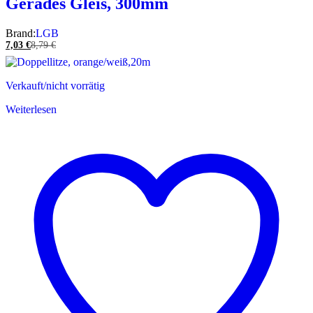
Gerades Gleis, 300mm
Brand:
LGB
7,03
€
8,79
€
Verkauft/nicht vorrätig
Weiterlesen