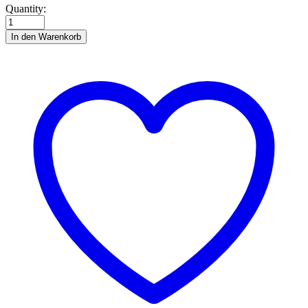
Bei
Quantity:
der
Ernte
In den Warenkorb
quantity