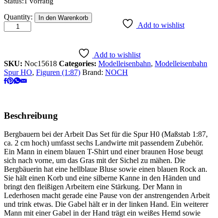
Status:
1 vorrätig
HO
Quantity:
In den Warenkorb
Bergbauern
Add to wishlist
quantity
Add to wishlist
SKU:
Noc15618
Categories:
Modelleisenbahn
,
Modelleisenbahn
Spur HO
,
Figuren (1:87)
Brand:
NOCH
Beschreibung
Bergbauern bei der Arbeit Das Set für die Spur H0 (Maßstab 1:87,
ca. 2 cm hoch) umfasst sechs Landwirte mit passendem Zubehör.
Ein Mann in einem blauen T-Shirt und einer braunen Hose beugt
sich nach vorne, um das Gras mit der Sichel zu mähen. Die
Bergbäuerin hat eine hellblaue Bluse sowie einen blauen Rock an.
Sie hält einen Korb und eine silberne Kanne in den Händen und
bringt den fleißigen Arbeitern eine Stärkung. Der Mann in
Lederhosen macht gerade eine Pause von der anstrengenden Arbeit
und trink etwas. Die Gabel hält er in der linken Hand. Ein weiterer
Mann mit einer Gabel in der Hand trägt ein weißes Hemd sowie