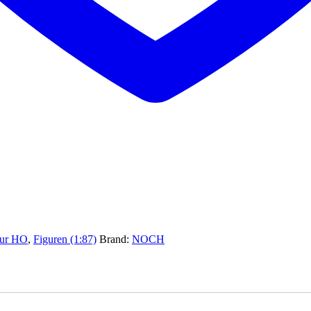
pur HO
,
Figuren (1:87)
Brand:
NOCH