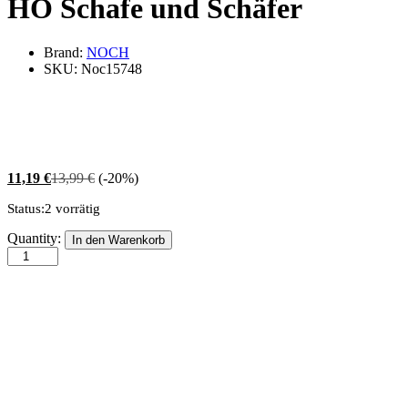
HO Schafe und Schäfer
Brand:
NOCH
SKU:
Noc15748
11,19
€
13,99
€
(-20%)
Status:
2 vorrätig
HO
Quantity:
In den Warenkorb
Schafe
und
Schäfer
quantity