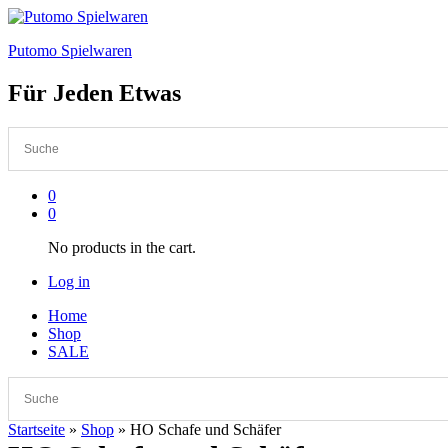
Putomo Spielwaren
Für Jeden Etwas
0
0
No products in the cart.
Log in
Home
Shop
SALE
Startseite
»
Shop
»
HO Schafe und Schäfer