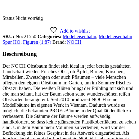
Status:
Nicht vorrätig
Add to wishlist
SKU:
Noc21550
Categories:
Modelleisenbahn
,
Modelleisenbahn
Spur HO
,
Figuren (1:87)
Brand:
NOCH
Beschreibung
Der NOCH Obstbaum findet sich ideal in jeder bereits gestalteten
Landschaft wieder. Frisches Obst, ob Äpfel, Birnen, Kirschen,
Mirabellen, Zwetschgen oder auch Pflaumen – viele Menschen
pflegen den eignen Obstbaum im Garten, um im Sommer frisches
Obst zu haben. Die weißen Blüten bringt der Frühling mit sich und
ehe man schaut, hat der Baum schon seine wunderschönen reifen
Obstsorten herangereift. Seit 2010 produziert NOCH seine
Modellbäume im eigenen Werk in Vietnam. Dadurch wurde es
möglich, die bekannten PROFI-Bäume in der Qualität deutlich zu
verbessern. Die Stämme der Bäume werden aufwändig
handkoloriert, so dass keine glänzenden Plastikoberflächen zu sehen
sind. Um dem Baum mehr Volumen zu verleihen, wird vor der
Beflockung ein feines Gespinst in das Astwerk eingearbeitet. Als
Flockmaterial kommt das hochwertige NOCH Laub zum Einsatz.