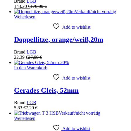
Brand:
LGB
143,20
€
179,00
€
Verkauft/nicht vorrätig
Weiterlesen
Add to wishlist
Doppellitze, orange/weiß,20m
Brand:
LGB
22,39
€
27,99
€
-
20
%
In den Warenkorb
Add to wishlist
Gerades Gleis, 52mm
Brand:
LGB
5,83
€
7,29
€
Verkauft/nicht vorrätig
Weiterlesen
Add to wishlist