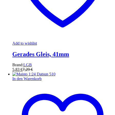
Add to wishlist
Gerades Gleis, 41mm
Brand:
LGB
5,83
€
7,29
€
In den Warenkorb