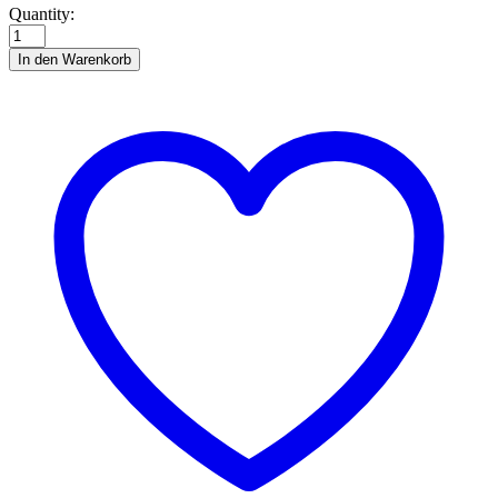
Bandförderer
Quantity:
Fördergebl.
H0
In den Warenkorb
quantity