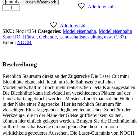
HO
Quantity:
In den Warenkorb
L-
Add to wishlist
C
Blechhütte
quantity
Add to wishlist
SKU:
Noc14354
Categories:
Modelleisenbahn
,
Modelleisenbahn
Spur HO
,
Häuser, Gebäude, Landschaftsgestaltung usw. (1:87)
Brand:
NOCH
Beschreibung
Reichlich Stauraum direkt an der Zugstrecke Die Laser-Cut mini
Blechhütte eignet sich ideal, um jede Bahnszene auf einer
Modelllandschaft mit noch mehr realistischen Details auszugestalten.
Die Blechhütte kann individuell an verschiedenen Plätzen auf der
Landschaft angebracht werden. Meistens findet man solche Hütten
in der Nähe einer Zugstrecke. Hier ist reichlich Stauraum für
vielseitigen Einsatz gegeben. Jeglichen technischen Zubehör oder
Werkzeuge, die in der Nähe der Gleise griffbereit sein sollten,
können hier einfach gelagert werden. Bringen Sie die Blechhütte mit
in Ihre Landschaftsszene ein und geben Sie dieser ein noch
wirklichkeitsgetreueres Aussehen. Die Laser-Cut minis von NOCH 