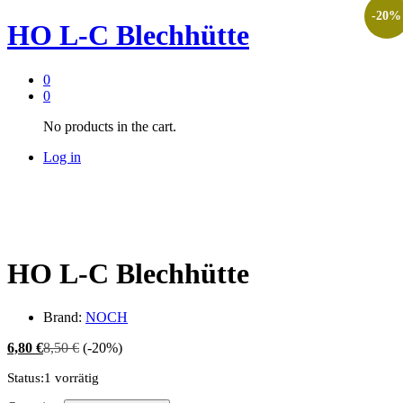
-
20
%
HO L-C Blechhütte
0
0
No products in the cart.
Log in
HO L-C Blechhütte
Brand:
NOCH
6,80
€
8,50
€
(-20%)
Status:
1 vorrätig