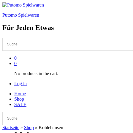
Putomo Spielwaren
Für Jeden Etwas
0
0
No products in the cart.
Log in
Home
Shop
SALE
Startseite
»
Shop
»
Kohlebansen