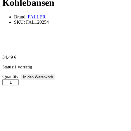
Kohlebansen
Brand:
FALLER
SKU:
FAL120254
34,49
€
Status:
1 vorrätig
Kohlebansen
Quantity:
In den Warenkorb
quantity