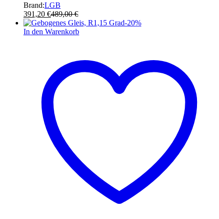
Brand:
LGB
391,20
€
489,00
€
-
20
%
In den Warenkorb