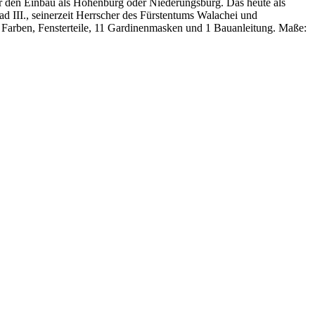
ür den Einbau als Höhenburg oder Niederungsburg. Das heute als
d III., seinerzeit Herrscher des Fürstentums Walachei und
11 Farben, Fensterteile, 11 Gardinenmasken und 1 Bauanleitung. Maße: