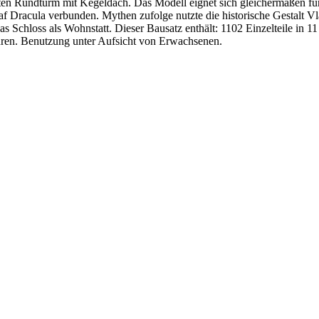
tzten Rundturm mit Kegeldach. Das Modell eignet sich gleichermaßen f
Dracula verbunden. Mythen zufolge nutzte die historische Gestalt Vla
s Schloss als Wohnstatt. Dieser Bausatz enthält: 1102 Einzelteile in 
hren. Benutzung unter Aufsicht von Erwachsenen.