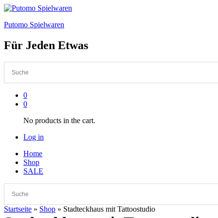
Putomo Spielwaren
Für Jeden Etwas
0
0
No products in the cart.
Log in
Home
Shop
SALE
Startseite
»
Shop
»
Stadteckhaus mit Tattoostudio