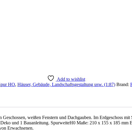
Add to wishlist
Spur HO
,
Häuser, Gebäude, Landschaftsgestaltung usw. (1:87)
Brand:
ren Geschossen, weißen Fenstern und Dachgauben. Im Erdgeschoss mit St
e, 1 Deko und 1 Bauanleitung. SpurweiteH0 Maße: 210 x 155 x 185 mm 
t von Erwachsenen.