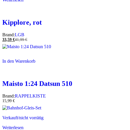
Kipplore, rot
Brand:
LGB
33,59
€
41,99
€
In den Warenkorb
Maisto 1:24 Datsun 510
Brand:
RAPPELKISTE
15,99
€
Verkauft/nicht vorrätig
Weiterlesen