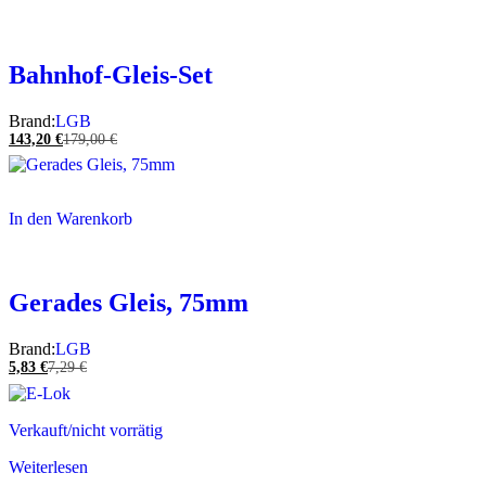
Bahnhof-Gleis-Set
Brand:
LGB
143,20
€
179,00
€
In den Warenkorb
Gerades Gleis, 75mm
Brand:
LGB
5,83
€
7,29
€
Verkauft/nicht vorrätig
Weiterlesen