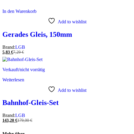
In den Warenkorb
Add to wishlist
Gerades Gleis, 150mm
Brand:
LGB
5,83
€
7,29
€
Verkauft/nicht vorrätig
Weiterlesen
Add to wishlist
Bahnhof-Gleis-Set
Brand:
LGB
143,20
€
179,00
€
Mehr über…