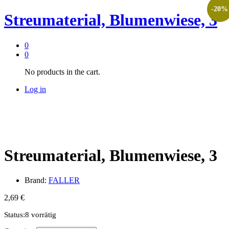
-
20
%
Streumaterial, Blumenwiese, 3
0
0
No products in the cart.
Log in
Streumaterial, Blumenwiese, 3
Brand:
FALLER
2,69
€
Status:
8 vorrätig