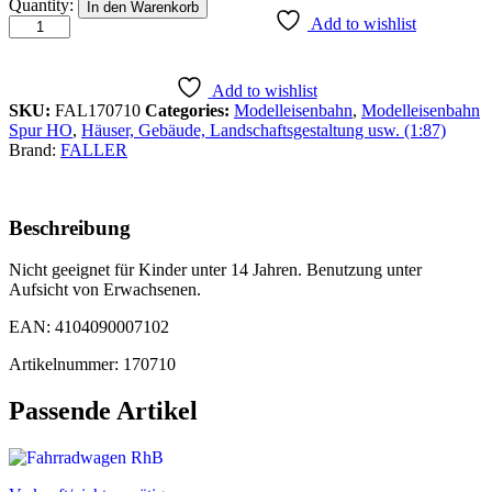
Streumaterial,
Quantity:
In den Warenkorb
Blumenwiese,
Add to wishlist
3
quantity
Add to wishlist
SKU:
FAL170710
Categories:
Modelleisenbahn
,
Modelleisenbahn
Spur HO
,
Häuser, Gebäude, Landschaftsgestaltung usw. (1:87)
Brand:
FALLER
Beschreibung
Nicht geeignet für Kinder unter 14 Jahren. Benutzung unter
Aufsicht von Erwachsenen.
EAN: 4104090007102
Artikelnummer: 170710
Passende Artikel