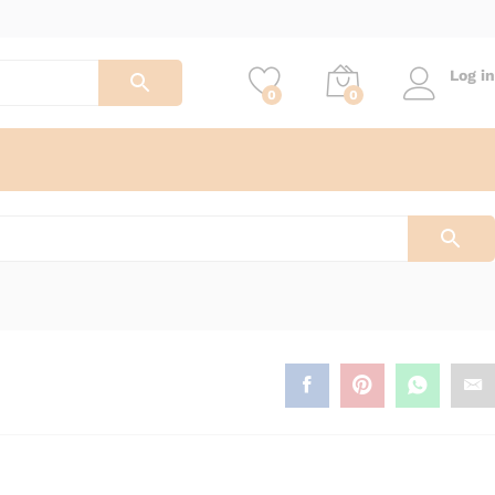
Log in
0
0