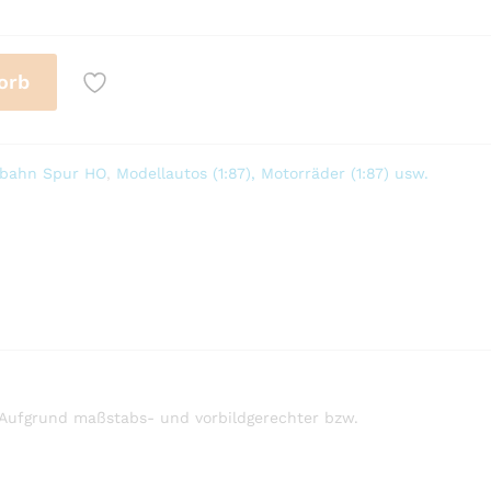
orb
nbahn Spur HO
,
Modellautos (1:87), Motorräder (1:87) usw.
 Aufgrund maßstabs- und vorbildgerechter bzw.