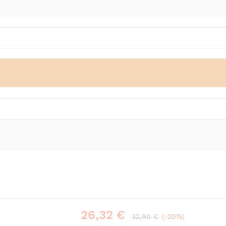
26,32
€
32,90
€
(-20%)