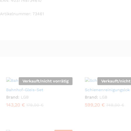
EAN: 4037748734610
Artikelnummer: 73461
Verkauft/nicht vorrätig
Verkauft/nicht
Bahnhof-Gleis-Set
Schienenreinigungslok
Brand:
LGB
Brand:
LGB
143,20
€
599,20
€
179,00
€
749,00
€