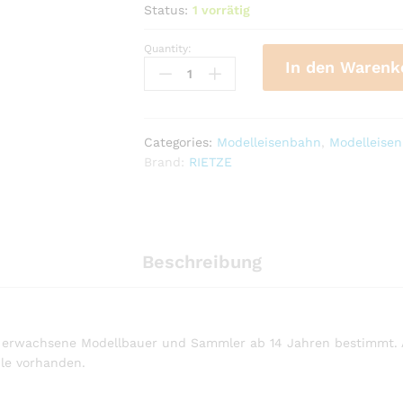
Status:
1 vorrätig
Quantity:
Citaro
In den Warenk
´15
Rhein-
Erft-
Verk.
Categories:
Modelleisenbahn
,
Modelleise
quantity
Brand:
RIETZE
Beschreibung
 für erwachsene Modellbauer und Sammler ab 14 Jahren bestimmt.
ile vorhanden.