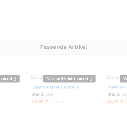
Passende Artikel
 vorrätig
Verkauft/nicht vorrätig
V
Ergänzungsset Baustelle
Prellbock
Brand:
LGB
Brand:
LG
49,59
€
18,39
€
61,99
€
2