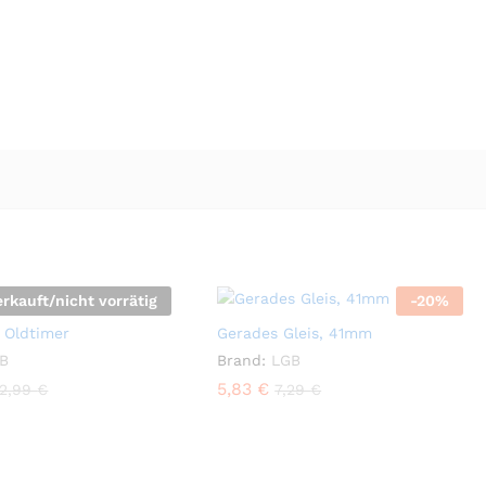
erkauft/nicht vorrätig
-
20
%
, Oldtimer
Gerades Gleis, 41mm
B
Brand:
LGB
5,83
€
2,99
€
7,29
€