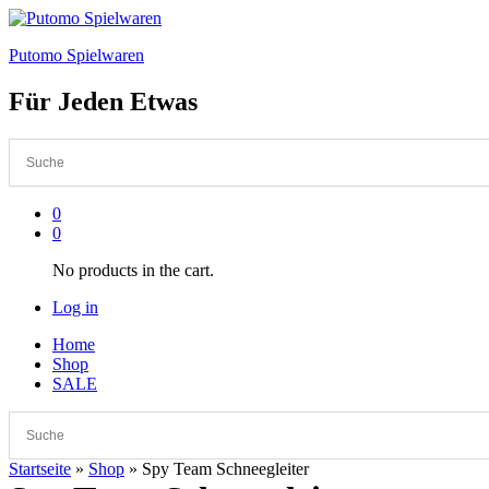
Putomo Spielwaren
Für Jeden Etwas
0
0
No products in the cart.
Log in
Home
Shop
SALE
Startseite
»
Shop
»
Spy Team Schneegleiter