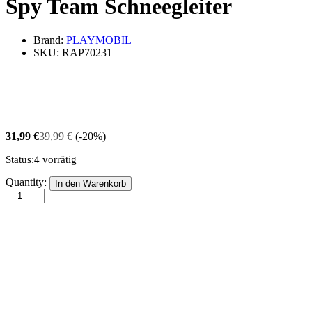
Spy Team Schneegleiter
Brand:
PLAYMOBIL
SKU:
RAP70231
31,99
€
39,99
€
(-20%)
Status:
4 vorrätig
Spy
Quantity:
In den Warenkorb
Team
Schneegleiter
quantity