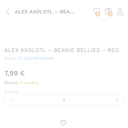
ALEX AXOLOTL – BEANIE BELLIES – REG
0
0
ALEX AXOLOTL – BEANIE BELLIES – REG
Brand:
TY DEUTSCHLAND
7,99
€
Status:
4 vorrätig
Quantity:
ALEX
AXOLOTL
-
BEANIE
BELLIES
-