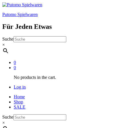
Putomo Spielwaren
Für Jeden Etwas
Suche
×
0
0
No products in the cart.
Log in
Home
Shop
SALE
Suche
×