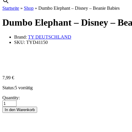
Startseite
»
Shop
»
Dumbo Elephant – Disney – Beanie Babies
Dumbo Elephant – Disney – Bea
Brand:
TY DEUTSCHLAND
SKU:
TYD41150
7,99
€
Status:
5 vorrätig
Dumbo
Quantity:
Elephant
-
In den Warenkorb
Disney
-
Beanie
Babies