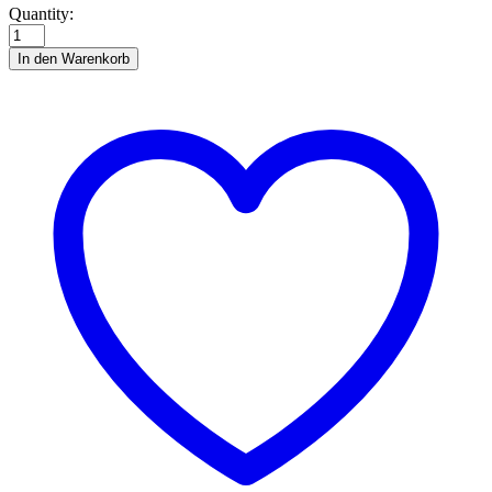
Jurassic
Quantity:
World,
Triceratops,
In den Warenkorb
quantity