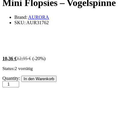
Mini Flopsies – Vogelspinne
Brand:
AURORA
SKU:
AUR31762
10,36
€
12,95
€
(-20%)
Status:
2 vorrätig
Mini
Quantity:
In den Warenkorb
Flopsies
-
Vogelspinne
quantity