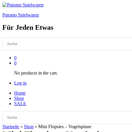
Putomo Spielwaren
Für Jeden Etwas
0
0
No products in the cart.
Log in
Home
Shop
SALE
Startseite
»
Shop
»
Mini Flopsies – Vogelspinne