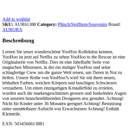
Add to wishlist
SKU:
AUR61388
Category:
Plüsch/Stofftiere/Souvenirs
Brand:
AURORA
Beschreibung
Lernen Sie unser wunderschöne YooHoo Kollektion kennen,
YooHoo ist jetzt auf Netflix zu sehen YooHoo to the Rescue ist eine
Originalserie von Netflix. Dies ist eine fabelhafte Serie von
magischen Missionen, in der ein mutiger YooHoo und seine
schlagfertige Crew um die ganze Welt reisen, um Tieren in Not zu
helfen. Unsere Reihe von YooHoo?s wird Sie mit ihren neuen,
lebhaften Farben, weichen Körpern und buschigen Schwänzen
verzaubern. Um einen einzigartigen Kristalleffekt zu erzielen,
wurden auch die markengeschützten grossen und funkelnden Augen
von unseren branchenführenden Designern neu gestaltet. Achtung!
Nicht für Kinder unter 36 Monaten geeignet Achtung! Benutzung
unter unmittelbarer Aufsicht von Erwachsenen Achtung! Enthält
Kleinteile.
EAN: 5034566613881