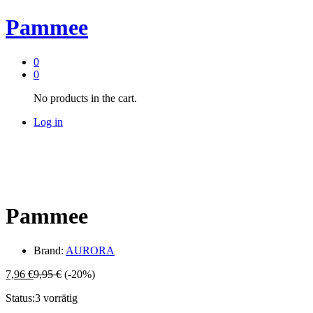
Pammee
0
0
No products in the cart.
Log in
Pammee
Brand:
AURORA
7,96
€
9,95
€
(-20%)
Status:
3 vorrätig