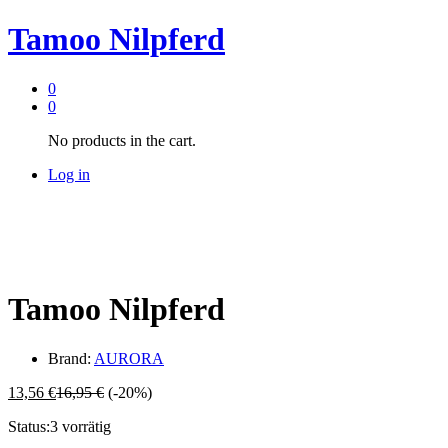
Tamoo Nilpferd
0
0
No products in the cart.
Log in
Tamoo Nilpferd
Brand:
AURORA
13,56
€
16,95
€
(-20%)
Status:
3 vorrätig