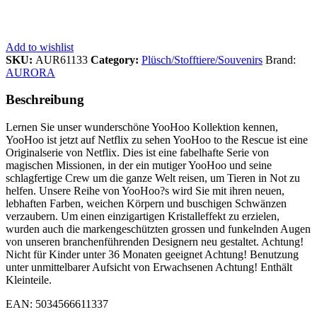
Add to wishlist
SKU:
AUR61133
Category:
Plüsch/Stofftiere/Souvenirs
Brand:
AURORA
Beschreibung
Lernen Sie unser wunderschöne YooHoo Kollektion kennen,
YooHoo ist jetzt auf Netflix zu sehen YooHoo to the Rescue ist eine
Originalserie von Netflix. Dies ist eine fabelhafte Serie von
magischen Missionen, in der ein mutiger YooHoo und seine
schlagfertige Crew um die ganze Welt reisen, um Tieren in Not zu
helfen. Unsere Reihe von YooHoo?s wird Sie mit ihren neuen,
lebhaften Farben, weichen Körpern und buschigen Schwänzen
verzaubern. Um einen einzigartigen Kristalleffekt zu erzielen,
wurden auch die markengeschützten grossen und funkelnden Augen
von unseren branchenführenden Designern neu gestaltet. Achtung!
Nicht für Kinder unter 36 Monaten geeignet Achtung! Benutzung
unter unmittelbarer Aufsicht von Erwachsenen Achtung! Enthält
Kleinteile.
EAN: 5034566611337