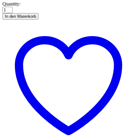
Tamoo
Quantity:
Nilpferd
quantity
In den Warenkorb