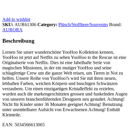
Add to wishlist
SKU:
AUR61306
Category:
Plüsch/Stofftiere/Souvenirs
Brand:
AURORA
Beschreibung
Lernen Sie unser wunderschöne YooHoo Kollektion kennen,
YooHoo ist jetzt auf Netflix zu sehen YooHoo to the Rescue ist eine
Originalserie von Netflix. Dies ist eine fabelhafte Serie von
magischen Missionen, in der ein mutiger YooHoo und seine
schlagfertige Crew um die ganze Welt reisen, um Tieren in Not zu
helfen. Unsere Reihe von YooHoo?s wird Sie mit ihren neuen,
lebhaften Farben, weichen Körpern und buschigen Schwänzen
verzaubern. Um einen einzigartigen Kristalleffekt zu erzielen,
wurden auch die markengeschützten grossen und funkelnden Augen
von unseren branchenführenden Designern neu gestaltet. Achtung!
Nicht für Kinder unter 36 Monaten geeignet Achtung! Benutzung
unter unmittelbarer Aufsicht von Erwachsenen Achtung! Enthält
Kleinteile.
EAN: 5034566613065