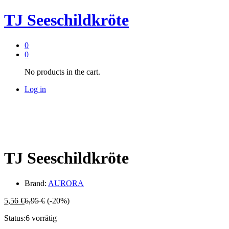
TJ Seeschildkröte
0
0
No products in the cart.
Log in
TJ Seeschildkröte
Brand:
AURORA
5,56
€
6,95
€
(-20%)
Status:
6 vorrätig