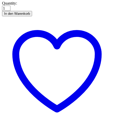
TJ
Quantity:
Seeschildkröte
quantity
In den Warenkorb