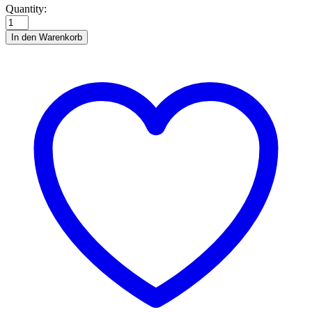
Minion
Quantity:
-
Roller
In den Warenkorb
Skater
quantity