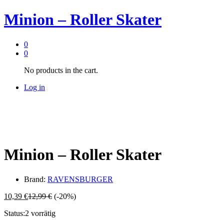
Minion – Roller Skater
0
0
No products in the cart.
Log in
Minion – Roller Skater
Brand:
RAVENSBURGER
10,39
€
12,99
€
(-20%)
Status:
2 vorrätig