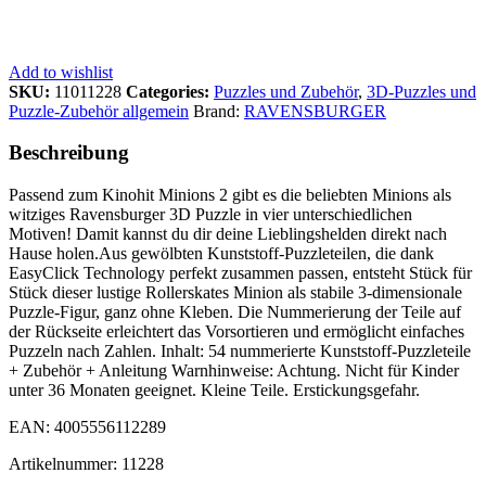
Add to wishlist
SKU:
11011228
Categories:
Puzzles und Zubehör
,
3D-Puzzles und
Puzzle-Zubehör allgemein
Brand:
RAVENSBURGER
Beschreibung
Passend zum Kinohit Minions 2 gibt es die beliebten Minions als
witziges Ravensburger 3D Puzzle in vier unterschiedlichen
Motiven! Damit kannst du dir deine Lieblingshelden direkt nach
Hause holen.Aus gewölbten Kunststoff-Puzzleteilen, die dank
EasyClick Technology perfekt zusammen passen, entsteht Stück für
Stück dieser lustige Rollerskates Minion als stabile 3-dimensionale
Puzzle-Figur, ganz ohne Kleben. Die Nummerierung der Teile auf
der Rückseite erleichtert das Vorsortieren und ermöglicht einfaches
Puzzeln nach Zahlen. Inhalt: 54 nummerierte Kunststoff-Puzzleteile
+ Zubehör + Anleitung Warnhinweise: Achtung. Nicht für Kinder
unter 36 Monaten geeignet. Kleine Teile. Erstickungsgefahr.
EAN: 4005556112289
Artikelnummer: 11228