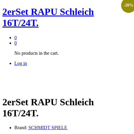
-
20
%
2erSet RAPU Schleich
16T/24T.
0
0
No products in the cart.
Log in
2erSet RAPU Schleich
16T/24T.
Brand:
SCHMIDT SPIELE