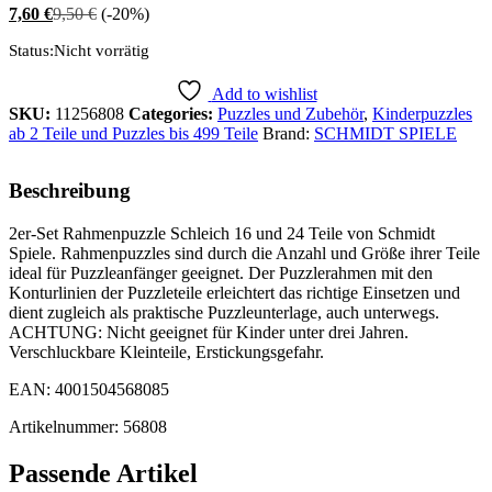
7,60
€
9,50
€
(-20%)
Status:
Nicht vorrätig
Add to wishlist
SKU:
11256808
Categories:
Puzzles und Zubehör
,
Kinderpuzzles
ab 2 Teile und Puzzles bis 499 Teile
Brand:
SCHMIDT SPIELE
Beschreibung
2er-Set Rahmenpuzzle Schleich 16 und 24 Teile von Schmidt
Spiele. Rahmenpuzzles sind durch die Anzahl und Größe ihrer Teile
ideal für Puzzleanfänger geeignet. Der Puzzlerahmen mit den
Konturlinien der Puzzleteile erleichtert das richtige Einsetzen und
dient zugleich als praktische Puzzleunterlage, auch unterwegs.
ACHTUNG: Nicht geeignet für Kinder unter drei Jahren.
Verschluckbare Kleinteile, Erstickungsgefahr.
EAN: 4001504568085
Artikelnummer: 56808
Passende Artikel