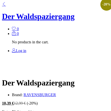
-
20
%
Der Waldspaziergang
0
0
No products in the cart.
Log in
Der Waldspaziergang
Brand:
RAVENSBURGER
10,39
€
12,99
€
(-20%)