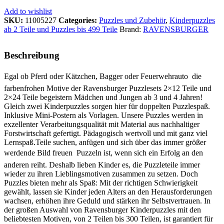
Add to wishlist
SKU:
11005227
Categories:
Puzzles und Zubehör
,
Kinderpuzzles
ab 2 Teile und Puzzles bis 499 Teile
Brand:
RAVENSBURGER
Beschreibung
Egal ob Pferd oder Kätzchen, Bagger oder Feuerwehrauto  die
farbenfrohen Motive der Ravensburger Puzzlesets 2×12 Teile und
2×24 Teile begeistern Mädchen und Jungen ab 3 und 4 Jahren!
Gleich zwei Kinderpuzzles sorgen hier für doppelten Puzzlespaß.
Inklusive Mini-Postern als Vorlagen. Unsere Puzzles werden in
exzellenter Verarbeitungsqualität mit Material aus nachhaltiger
Forstwirtschaft gefertigt. Pädagogisch wertvoll und mit ganz viel
Lernspaß.Teile suchen, anfügen und sich über das immer größer
werdende Bild freuen  Puzzeln ist, wenn sich ein Erfolg an den
anderen reiht. Deshalb lieben Kinder es, die Puzzleteile immer
wieder zu ihren Lieblingsmotiven zusammen zu setzen. Doch
Puzzles bieten mehr als Spaß: Mit der richtigen Schwierigkeit
gewählt, lassen sie Kinder jeden Alters an den Herausforderungen
wachsen, erhöhen ihre Geduld und stärken ihr Selbstvertrauen. In
der großen Auswahl von Ravensburger Kinderpuzzles mit den
beliebtesten Motiven, von 2 Teilen bis 300 Teilen, ist garantiert für