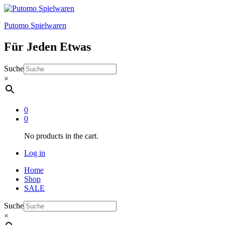
Putomo Spielwaren
Für Jeden Etwas
Suche
×
0
0
No products in the cart.
Log in
Home
Shop
SALE
Suche
×