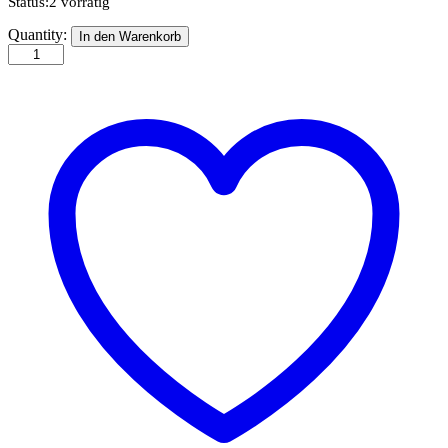
Status:
2 vorrätig
KIPU200T.Solarsystem
Quantity:
In den Warenkorb
quantity