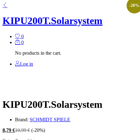
-
20
%
KIPU200T.Solarsystem
0
0
No products in the cart.
Log in
KIPU200T.Solarsystem
Brand:
SCHMIDT SPIELE
8,79
€
10,99
€
(-20%)