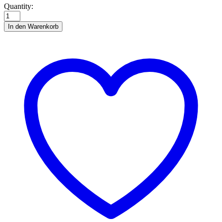
Meine
Quantity:
liebsten
Fahrzeuge
In den Warenkorb
quantity