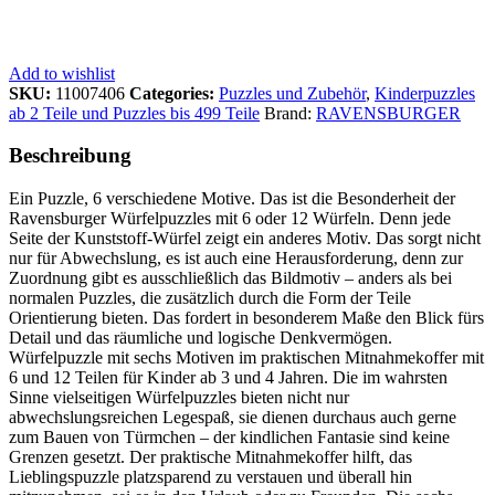
Add to wishlist
SKU:
11007406
Categories:
Puzzles und Zubehör
,
Kinderpuzzles
ab 2 Teile und Puzzles bis 499 Teile
Brand:
RAVENSBURGER
Beschreibung
Ein Puzzle, 6 verschiedene Motive. Das ist die Besonderheit der
Ravensburger Würfelpuzzles mit 6 oder 12 Würfeln. Denn jede
Seite der Kunststoff-Würfel zeigt ein anderes Motiv. Das sorgt nicht
nur für Abwechslung, es ist auch eine Herausforderung, denn zur
Zuordnung gibt es ausschließlich das Bildmotiv – anders als bei
normalen Puzzles, die zusätzlich durch die Form der Teile
Orientierung bieten. Das fordert in besonderem Maße den Blick fürs
Detail und das räumliche und logische Denkvermögen.
Würfelpuzzle mit sechs Motiven im praktischen Mitnahmekoffer mit
6 und 12 Teilen für Kinder ab 3 und 4 Jahren. Die im wahrsten
Sinne vielseitigen Würfelpuzzles bieten nicht nur
abwechslungsreichen Legespaß, sie dienen durchaus auch gerne
zum Bauen von Türmchen – der kindlichen Fantasie sind keine
Grenzen gesetzt. Der praktische Mitnahmekoffer hilft, das
Lieblingspuzzle platzsparend zu verstauen und überall hin