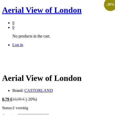
-
20
%
Aerial View of London
0
0
No products in the cart.
Log in
Aerial View of London
Brand:
CASTORLAND
8,79
€
10,99
€
(-20%)
Status:
2 vorrätig