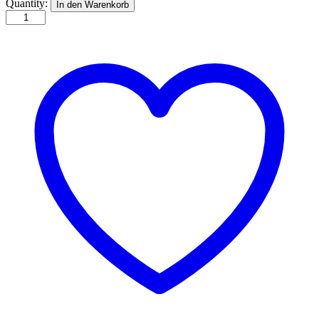
Aerial
Quantity:
In den Warenkorb
View
of
London
quantity