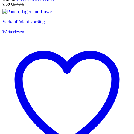
7,59
€
9,49
€
Verkauft/nicht vorrätig
Weiterlesen