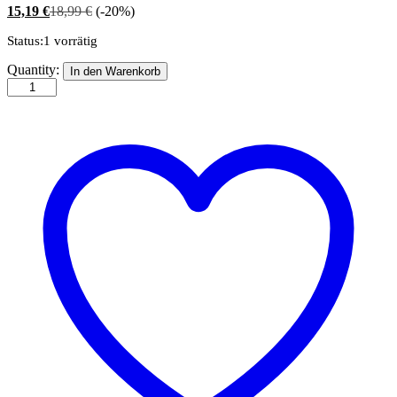
15,19
€
18,99
€
(-20%)
Status:
1 vorrätig
Falcon
Quantity:
In den Warenkorb
-
The
milkman,
Puzzle
1000
Teile
quantity