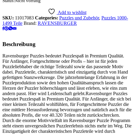
Status:
Nicht vorrätig
Add to wishlist
SKU:
11017083
Categories:
Puzzles und Zubehör
,
Puzzles 1000-
1499 Teile
Brand:
RAVENSBURGER
Beschreibung
Ravensburger Puzzles bedeutet Puzzlespaß in Premium Qualität.
Für Anfänger, Fortgeschrittene oder Profis – hier ist für jeden
Puzzleliebhaber die richtige Teilezahl sowie das passende Motiv
dabei. Puzzleteile, charakteristisch und einzigartig durch von Hand
gefertigten Stanzwerkzeuge. Die jahrzehntelange Erfahrung in der
Puzzleproduktion sowie den hohen Qualitätsanspruch lassen die
Herzen der Puzzler höherschlagen und lässt erleben, wie eins zum
andern passt. Hier wird Leidenschaft gelebt.Ravensburger Puzzles
bedeutet Puzzlespaß in Premium Qualität. Für Anfänger, die sich bei
einer kleinen Teilezahl wohlfühlen, für Fortgeschrittene Puzzler die
eine mittlere Herausforderung bevorzugen und natürlich auch für die
absoluten Profis, die vor 40.320 Teilen nicht zurückschrecken.
Durch die enorme Motivvielfalt im Ravensburger Puzzle Programm
steht einem unvergesslichen Puzzleerlebnis nichts mehr im Weg. Die
Einzigartigkeit der charakteristischen Puzzleteile wird durch