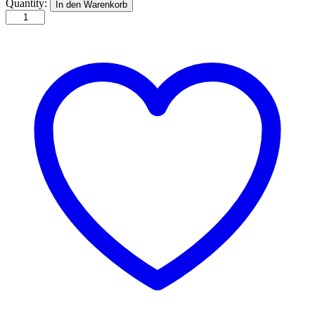
Greetings
Quantity:
In den Warenkorb
from
Rome
quantity