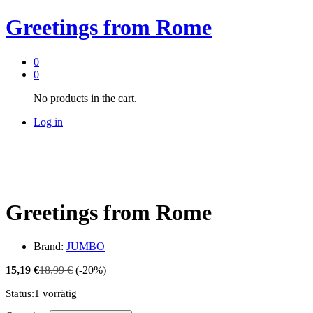
Greetings from Rome
0
0
No products in the cart.
Log in
Greetings from Rome
Brand:
JUMBO
15,19
€
18,99
€
(-20%)
Status:
1 vorrätig