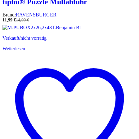
tiptoi® Puzzle Müllabfuhr
Brand:
RAVENSBURGER
11,99
€
14,99
€
Verkauft/nicht vorrätig
Weiterlesen