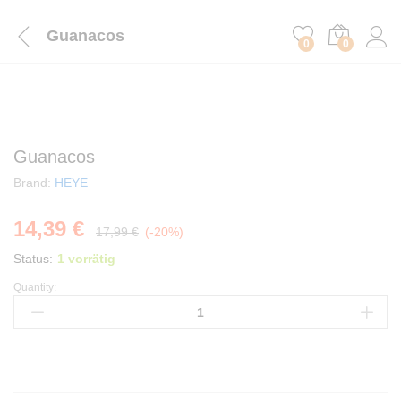
Guanacos
0
0
Guanacos
Brand:
HEYE
14,39
€
17,99
€
(-20%)
Status:
1 vorrätig
Quantity:
Guanacos
quantity